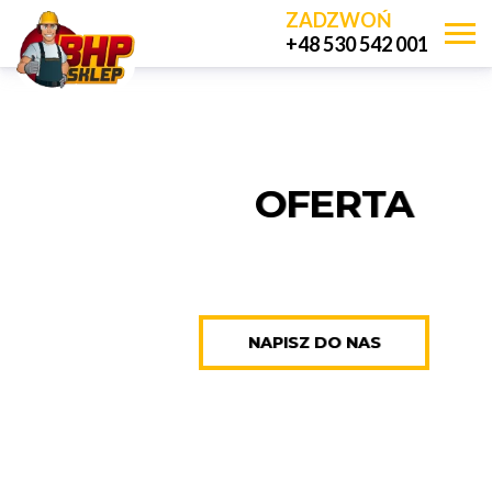
ZADZWOŃ
Sklep z odzieżą roboczą. BHP - Hu
+48 530 542 001
OFERTA
NAPISZ DO NAS